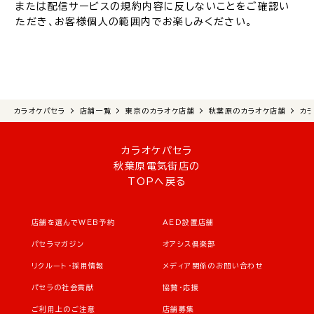
または配信サービスの規約内容に反しないことをご確認い
ただき、お客様個人の範囲内でお楽しみください。
カラオケパセラ
店舗一覧
東京のカラオケ店舗
秋葉原のカラオケ店舗
カ
カラオケパセラ
秋葉原電気街店の
TOPへ戻る
店舗を選んでWEB予約
AED設置店舗
パセラマガジン
オアシス倶楽部
リクルート・採用情報
メディア関係のお問い合わせ
パセラの社会貢献
協賛・応援
ご利用上のご注意
店舗募集