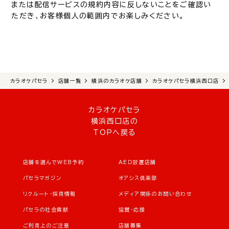
または配信サービスの規約内容に反しないことをご確認い
ただき、お客様個人の範囲内でお楽しみください。
カラオケパセラ
店舗一覧
横浜のカラオケ店舗
カラオケパセラ横浜西口店
カラオケパセラ
横浜西口店の
TOPへ戻る
店舗を選んでWEB予約
AED設置店舗
パセラマガジン
オアシス倶楽部
リクルート・採用情報
メディア関係のお問い合わせ
パセラの社会貢献
協賛・応援
ご利用上のご注意
店舗募集