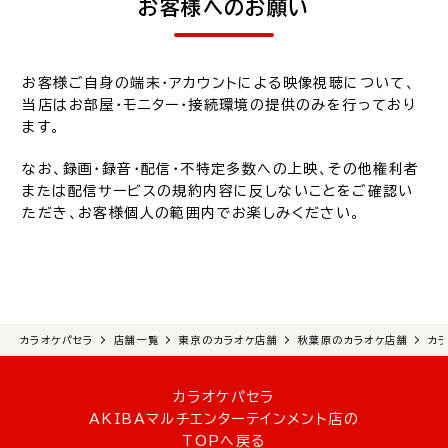
お客様へのお願い
お客様ご自身の端末・アカウントによる映像視聴について、
当店はお部屋・モニター・接続環境の提供のみを行っており
ます。
なお、録画・録音・配信・不特定多数への上映、その他権利者
または配信サービスの規約内容に反しないことをご確認い
ただき、お客様個人の範囲内でお楽しみください。
カラオケパセラ
店舗一覧
東京のカラオケ店舗
秋葉原のカラオケ店舗
カ
カラオケパセラ
AKIBAマルチエンターテインメント店の
TOPへ戻る