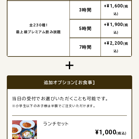
+¥1,600
(税
3時間
込)
+¥1,900
全230種!
(税
5時間
最上級プレミアム飲み放題
込)
+¥2,200
(税
7時間
込)
追加オプション[お食事]
当日の受付でお選びいただくことも可能です。
※小学生以下のお子様は半額でご注文いただけます。
ランチセット
¥1,000
(税込)