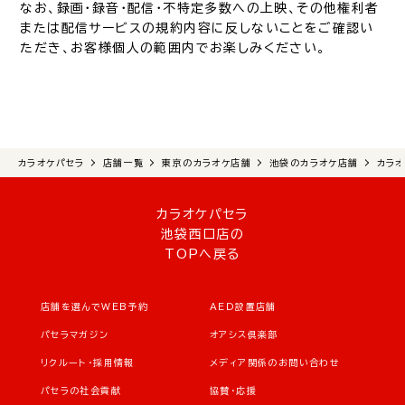
なお、録画・録音・配信・不特定多数への上映、その他権利者
または配信サービスの規約内容に反しないことをご確認い
ただき、お客様個人の範囲内でお楽しみください。
カラオケパセラ
店舗一覧
東京のカラオケ店舗
池袋のカラオケ店舗
カラ
カラオケパセラ
池袋西口店の
TOPへ戻る
店舗を選んでWEB予約
AED設置店舗
パセラマガジン
オアシス倶楽部
リクルート・採用情報
メディア関係のお問い合わせ
パセラの社会貢献
協賛・応援