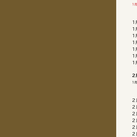
1
1
1
1
1
1
1
1
2
1
2
2
2
2
2
2