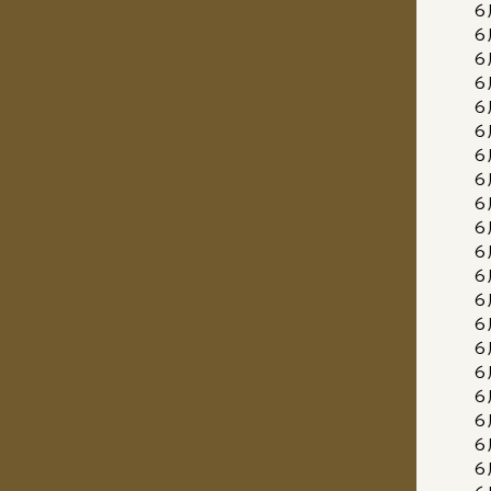
6
6
6
6
6
6
6
6
6
6
6
6
6
6
6
6
6
6
6
6