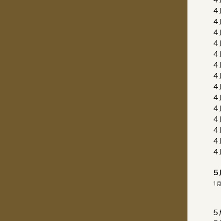
4
4
4
4
4
4
4
4
4
4
4
4
4
4
5
1
5