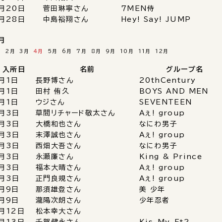
月20日
菅田琳寧さん
７MEN侍
月28日
中島裕翔さん
Hey! Say! JUMP
月
月
2月
3月
4月
5月
6月
7月
8月
9月
10月
11月
12月
入所日
名前
グループ名
月1日
長野博さん
20thCentury
月1日
田村 侑久
BOYS AND MEN
月1日
ウジさん
SEVENTEEN
月3日
草間リチャード敬太さん
Aぇ! group
月3日
大橋和也さん
なにわ男子
月3日
末澤誠也さん
Aぇ! group
月3日
西畑大吾さん
なにわ男子
月3日
永瀬廉さん
King & Prince
月3日
福本大晴さん
Aぇ! group
月3日
正門良規さん
Aぇ! group
月9日
那須雄登さん
美 少年
月9日
瀧陽次朗さん
少年忍者
月12日
松本幸大さん
月13日
千賀健永さん
Kis-My-Ft2