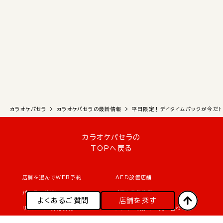
カラオケパセラ
カラオケパセラの最新情報
平日限定！デイタイムパックが今だ
カラオケパセラの
TOPへ戻る
店舗を選んでWEB予約
AED設置店舗
パセラマガジン
オアシス倶楽部
よくあるご質問
よくあるご質問
店舗を探す
店舗を探す
リクルート・採用情報
メディア関係のお問い合わせ