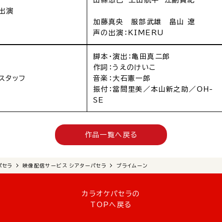
山縣悠己 上山航平 江副貴紀
出演
加藤真央 服部武雄 畠山 遼
声の出演：KIMERU
脚本・演出：亀田真二郎
作詞：うえのけいこ
スタッフ
音楽：大石憲一郎
振付：當間里美／本山新之助／OH-
SE
作品一覧へ戻る
パセラ
映像配信サービス シアターパセラ
プライムーン
カラオケパセラの
TOPへ戻る