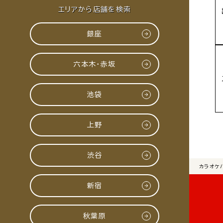
エリアから店舗を検索
銀座
六本木・赤坂
池袋
上野
渋谷
カラオケ
新宿
秋葉原