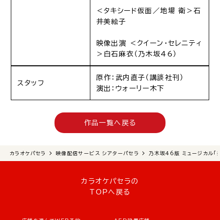
＜タキシード仮面／地場 衛＞石
井美絵子
映像出演 ＜クイーン・セレニティ
＞白石麻衣（乃木坂46）
原作：武内直子（講談社刊）
スタッフ
演出：ウォーリー木下
作品一覧へ戻る
カラオケパセラ
映像配信サービス シアターパセラ
乃木坂46版 ミュージカル「
カラオケパセラの
TOPへ戻る