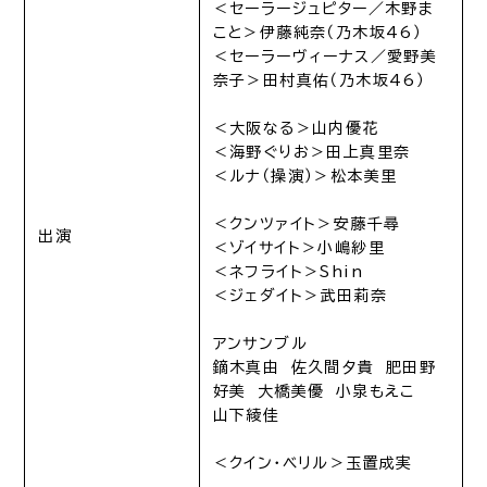
＜セーラージュピター／木野ま
こと＞伊藤純奈（乃木坂46）
＜セーラーヴィーナス／愛野美
奈子＞田村真佑（乃木坂46）
＜大阪なる＞山内優花
＜海野ぐりお＞田上真里奈
＜ルナ（操演）＞松本美里
＜クンツァイト＞安藤千尋
出演
＜ゾイサイト＞小嶋紗里
＜ネフライト＞Shin
＜ジェダイト＞武田莉奈
アンサンブル
鏑木真由 佐久間夕貴 肥田野
好美 大橋美優 小泉もえこ
山下綾佳
＜クイン・ベリル＞玉置成実