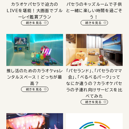
カラオケパセラで迫力の
パセラのキッズルームで子供
LIVEを堪能！大画面でブル
と一緒に楽しい時間を過ごそ
ーレイ鑑賞プラン
う！
続きを見る
続きを見る
推し活のためのカラオケvsレ
「パセランド」、「パセラのママ
ンタルスペース！どっちが最
会」、「べるべるパーク」って
高？
なにか違うの？カラオケパセ
続きを見る
ラの子連れ向けサービスを比
べてみた
続きを見る