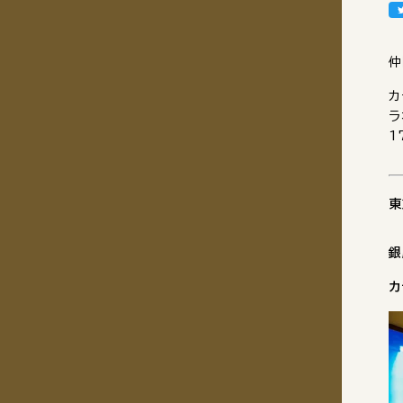
仲
カ
ラ
1
東
銀
カ